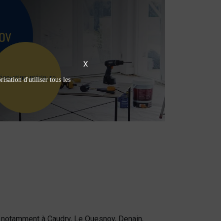
X
isation d'utiliser tous les
, notamment à Caudry, Le Quesnoy, Denain,