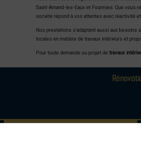
Saint-Amand-les-Eaux et Fourmies. Que vous rech
société répond à vos attentes avec réactivité e
Nos prestations s’adaptent aussi aux besoins s
locales en matière de travaux intérieurs et pro
Pour toute demande ou projet de
travaux intér
Rénovati
KRENO RENOV