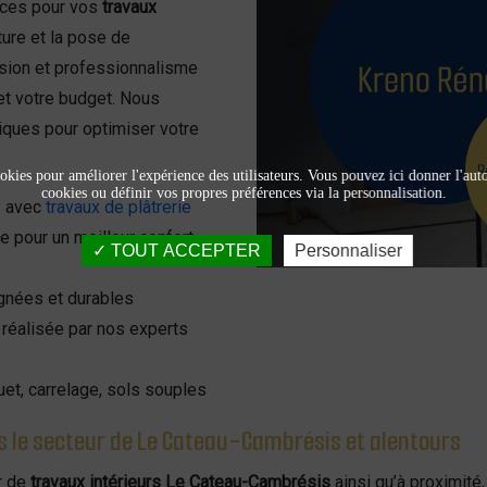
ces pour vos
travaux
inture et la pose de
ision et professionnalisme
et votre budget. Nous
iques pour optimiser votre
okies pour améliorer l'expérience des utilisateurs. Vous pouvez ici donner l'autor
cookies ou définir vos propres préférences via la personnalisation.
s avec
travaux de plâtrerie
e pour un meilleur confort
TOUT ACCEPTER
Personnaliser
ignées et durables
, réalisée par nos experts
et, carrelage, sols souples
ns le secteur de Le Cateau-Cambrésis et alentours
r de
travaux intérieurs Le Cateau-Cambrésis
ainsi qu’à proximité