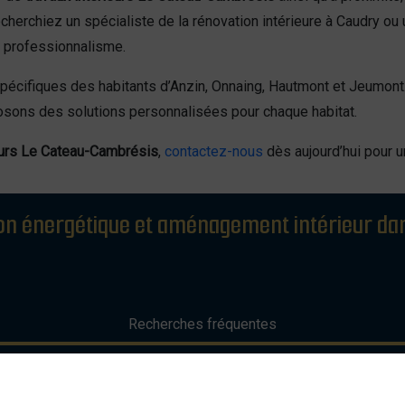
erchiez un spécialiste de la rénovation intérieure à Caudry ou 
t professionnalisme.
pécifiques des habitants d’Anzin, Onnaing, Hautmont et Jeumont
posons des solutions personnalisées pour chaque habitat.
ieurs Le Cateau-Cambrésis
,
contactez-nous
dès aujourd’hui pour un
on énergétique et aménagement intérieur dan
Recherches fréquentes
Suivez-nous