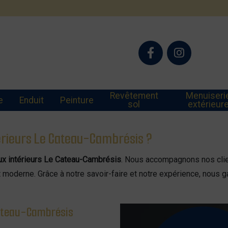
Revêtement
Menuiseri
e
Enduit
Peinture
sol
extérieur
érieurs Le Cateau-Cambrésis ?
ux intérieurs Le Cateau-Cambrésis
. Nous accompagnons nos clie
et moderne. Grâce à notre savoir-faire et notre expérience, nous g
Cateau-Cambrésis