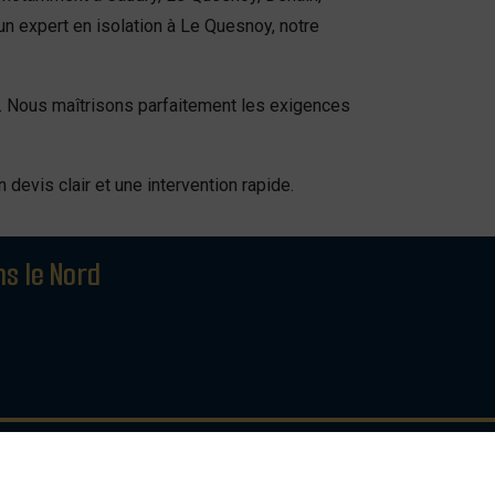
un expert en isolation à Le Quesnoy, notre
. Nous maîtrisons parfaitement les exigences
 devis clair et une intervention rapide.
s le Nord
 !