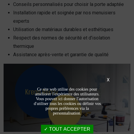
Conseils personnalisés pour choisir la porte adaptée
Installation rapide et soignée par nos menuisiers
experts
Utilisation de matériaux durables et esthétiques
Respect des normes de sécurité et d’isolation
thermique
Assistance après-vente et garantie de qualité
X
Ce site web utilise des cookies pour
améliorer l'expérience des utilisateurs.
Vous pouvez ici donner l'autorisation
d'utiliser tous les cookies ou définir vos
propres préférences via la
personnalisation.
TOUT ACCEPTER