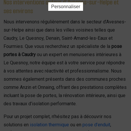
Nos interventions autour d’Avesnes-sur-Helpe et
Personnaliser
ses environs
Nous intervenons régulièrement dans le secteur d’Avesnes-
sur-Helpe ainsi que dans les villes voisines telles que
Caudry, Le Quesnoy, Denain, Saint-Amand-les-Eaux et
Fourmies. Que vous recherchiez un spécialiste de la
pose
portes à Caudry
ou un expert en menuiseries intérieures à
Le Quesnoy, notre équipe est à votre service pour répondre
à vos attentes avec réactivité et professionnalisme. Nous
sommes également présents dans des communes proches
comme Anzin et Onnaing, offrant des prestations complètes
incluant la pose de portes, la rénovation intérieure, ainsi que
des travaux d’isolation performante.
Pour un projet complet, n’hésitez pas à découvrir nos
solutions en
isolation thermique
ou en
pose d’enduit
,